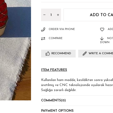
ORDER VIA PHONE
ADD
COMPARE
NOT
DOWN
RECOMMEND
WRITE A COMM
ITEM FEATURES
Kullanılan ham madde, kesildikten sonra yüksek
üretilmiş ve CNC teknolojisinde oyularak hazırl
Sağlığa zararlı değildir.
Bakteri üretmez.
COMMENTS
(0)
"Kalıp ile baskı nasıl yapılır, kalıp nasıl temizle
ve daha fazla bilgiyi YouTube'da Emine Kuşcul ka
PAYMENT OPTIONS