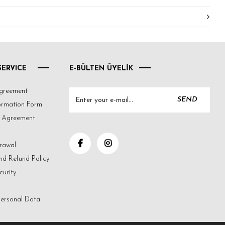
ERVICE
E-BÜLTEN ÜYELİK
greement
SEND
formation Form
s Agreement
rawal
nd Refund Policy
curity
Personal Data