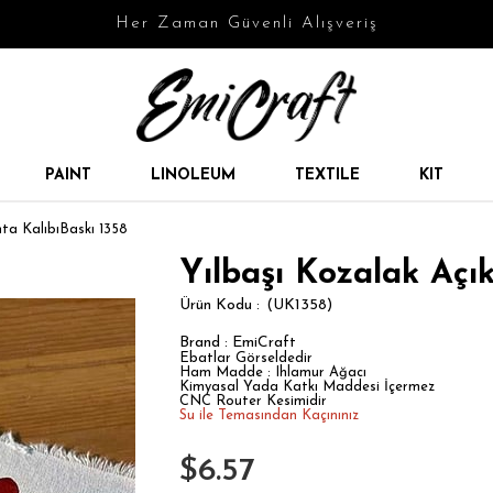
Her Zaman Güvenli Alışveriş
PAINT
LINOLEUM
TEXTILE
KIT
hta KalıbıBaskı 1358
Yılbaşı Kozalak Açık
(UK1358)
Brand
:
EmiCraft
Ebatlar Görseldedir
Ham Madde : Ihlamur Ağacı
Kimyasal Yada Katkı Maddesi İçermez
CNC Router Kesimidir
Su ile Temasından Kaçınınız
$6.57