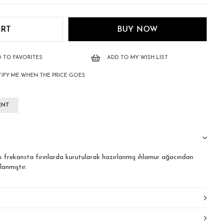
 TO FAVORITES
ADD TO MY WISH LIST
IFY ME WHEN THE PRICE GOES
ENT
 frekansta fırınlarda kurutularak hazırlanmış ıhlamur ağacından
anmıştır.
nir, kalıpta renk değişikliği nasıl yapılır?" Tüm bu soruların cevaplarını
nalındaki videoları izleyerek edinebilirsiniz.