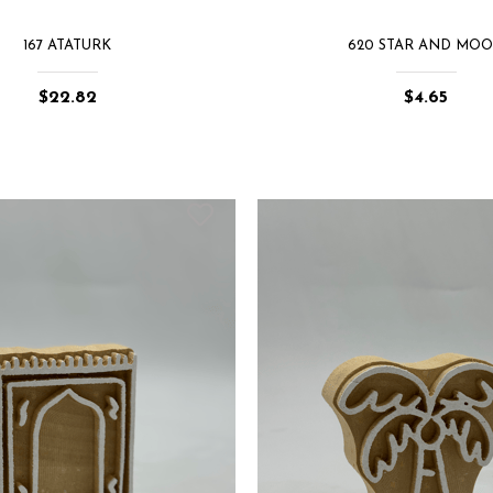
167 ATATURK
620 STAR AND MO
$22.82
$4.65