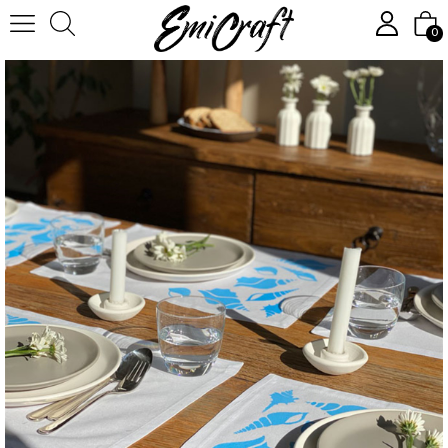
Homepage
Kit
Sea Shells Production Kit
0