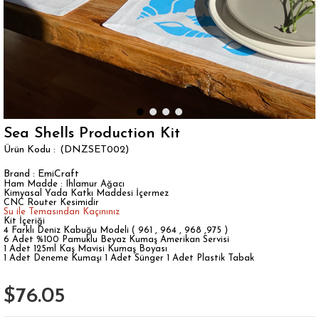
Sea Shells Production Kit
(DNZSET002)
Brand
:
EmiCraft
Ham Madde : Ihlamur Ağacı
Kimyasal Yada Katkı Maddesi İçermez
CNC Router Kesimidir
Su ile Temasından Kaçınınız
Kit İçeriği
4 Farklı Deniz Kabuğu Modeli ( 961 , 964 , 968 ,975 )
6 Adet %100 Pamuklu Beyaz Kumaş Amerikan Servisi
1 Adet 125ml Kaş Mavisi Kumaş Boyası
1 Adet Deneme Kumaşı 1 Adet Sünger 1 Adet Plastik Tabak
$76.05