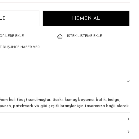
ORILERE EKLE
İSTEK LISTEME EKLE
AT DÜŞÜNCE HABER VER
 ham hali (boş) sunulmuştur. Baskı, kumaş boyama, batik, indigo,
unch, patchwork vb gibi çeşitli branşlar için tasarımıza bağlı olarak