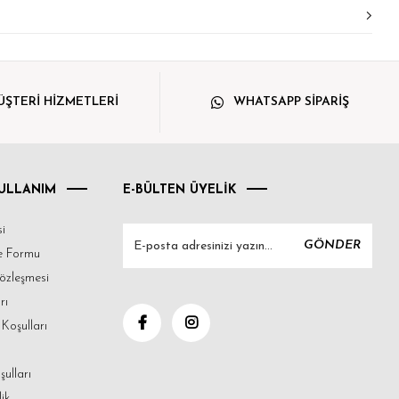
ŞTERİ HİZMETLERİ
WHATSAPP SİPARİŞ
KULLANIM
E-BÜLTEN ÜYELİK
i
GÖNDER
me Formu
Sözleşmesi
rı
Koşulları
şulları
lik