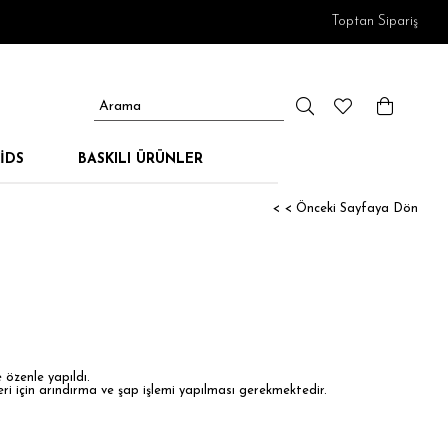
Toptan Sipariş
IDS
BASKILI ÜRÜNLER
< < Önceki Sayfaya Dön
e özenle yapıldı.
i için arındırma ve şap işlemi yapılması gerekmektedir.