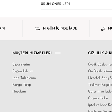
ÜRÜN ÖNERILERI
ANI
14 GÜN İÇİNDE İADE
MÜ
MÜŞTERİ HİZMETLERİ
GİZLİLİK & 
Siparişlerim
Üyelik Sözleşmes
Beğendiklerim
Ön Bilgilendir
İade Taleplerim
Mesafeli Satış 
Kargo Takip
Teslimat Koşulla
Hesabım
Garanti ve İade 
Cayma Hakkı
İptal ve İade Ko
Gizlilik ve Güven