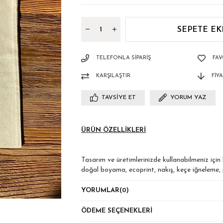
TELEFONLA SIPARIŞ
FAV
KARŞILAŞTIR
FIY
TAVSIYE ET
YORUM YAZ
ÜRÜN ÖZELLIKLERI
Tasarım ve üretimlerinizde kullanabilmeniz için
doğal boyama, ecoprint, nakış, keçe iğneleme, p
kullanmanız mümkün.
YORUMLAR
(0)
ÖDEME SEÇENEKLERI