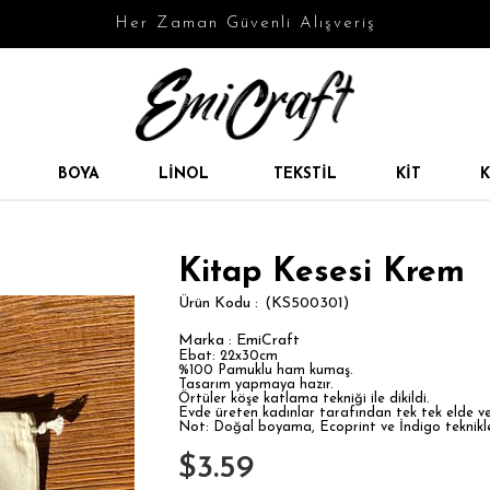
Her Zaman Güvenli Alışveriş
BOYA
LINOL
TEKSTIL
KIT
K
Kitap Kesesi Krem
(KS500301)
Marka
:
EmiCraft
Ebat: 22x30cm
%100 Pamuklu ham kumaş.
Tasarım yapmaya hazır.
Örtüler köşe katlama tekniği ile dikildi.
Evde üreten kadınlar tarafından tek tek elde v
Not: Doğal boyama, Ecoprint ve İndigo teknikler
$3.59