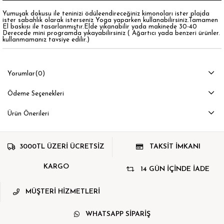
Yumuşak dokusu ile teninizi ödüleendireceğiniz kimonoları ister plajda
ister sabahlık olarak isterseniz Yoga yaparken kullanabilirsiniz.Tamamen
El baskısı ile tasarlanmıştır.Elde yıkanabilir yada makinede 30-40
Derecede mini programda yıkayabilirsiniz ( Ağartıcı yada benzeri ürünler.
kullanmamanız tavsiye edilir.)
Yorumlar
(0)
Ödeme Seçenekleri
Ürün Önerileri
3000TL ÜZERİ ÜCRETSİZ
TAKSİT İMKANI
KARGO
14 GÜN İÇİNDE İADE
MÜŞTERİ HİZMETLERİ
WHATSAPP SİPARİŞ