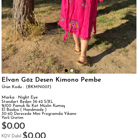
Elvan Göz Desen Kimono Pembe
(BKMN007)
Marka
:
Night Eye
Standart Beden 36-42 S/XL
%100 Pamuk İki Kat Müslin Kumaş
El Baskısı ( Handmade )
30-40 Derecede Mini Programda Yıkanır
Yerli Üretim
$0.00
$0.00
KDV Dahil