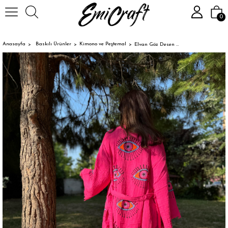
0
Anasayfa
Baskılı Ürünler
Kimono ve Peştemal
Elvan Göz Desen Kimono Pembe