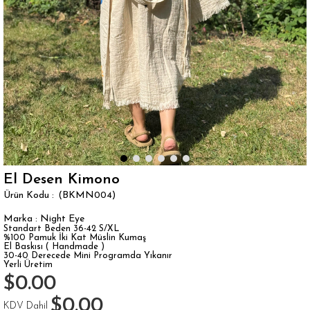
El Desen Kimono
(BKMN004)
Marka
:
Night Eye
Standart Beden 36-42 S/XL
%100 Pamuk İki Kat Müslin Kumaş
El Baskısı ( Handmade )
30-40 Derecede Mini Programda Yıkanır
Yerli Üretim
$0.00
$0.00
KDV Dahil