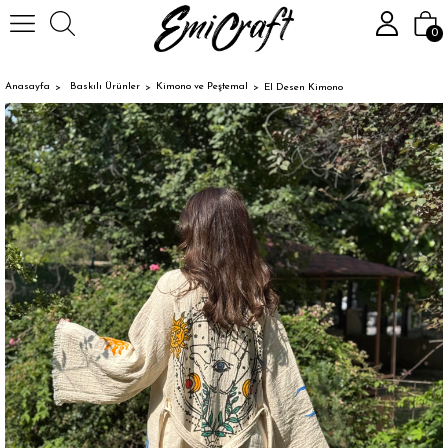
0
Anasayfa
Baskılı Ürünler
Kimono ve Peştemal
El Desen Kimono