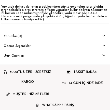
Yumuşak dokusu ile teninizi ödüleendireceğiniz kimonoları ister plajda
ister sabahlık olarak isterseniz Yoga yaparken kullanabilirsiniz.Tamamen
El baskısı ile tasarlanmıştır.Elde yıkanabilir yada makinede 30-40
Derecede mini programda yıkayabilirsiniz ( Ağartıcı yada benzeri ürünler.
kullanmamanız tavsiye edilir.)
Yorumlar
(0)
Ödeme Seçenekleri
Ürün Önerileri
3000TL ÜZERİ ÜCRETSİZ
TAKSİT İMKANI
KARGO
14 GÜN İÇİNDE İADE
MÜŞTERİ HİZMETLERİ
WHATSAPP SİPARİŞ